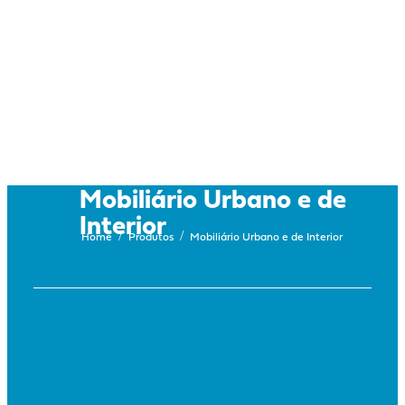
Mobiliário Urbano e de
Interior
/
/
Home
Produtos
Mobiliário Urbano e de Interior