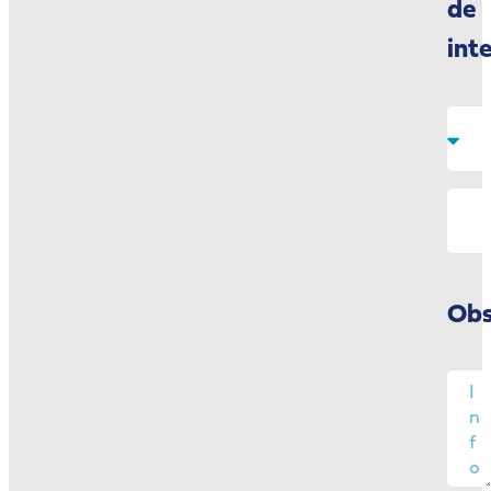
de
int
Obs