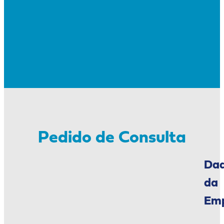
Pedido de Consulta
Da
da
Em