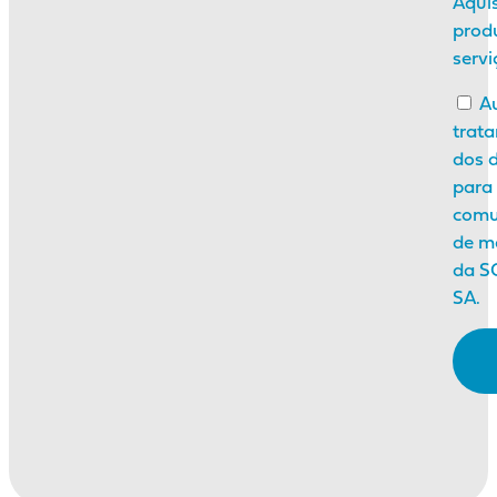
Aqui
prod
servi
Au
trat
dos 
para 
comu
de m
da S
SA.