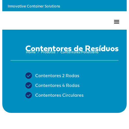
Innovative Container Solutions
Contentores de Resíduos
/
/
Home
Produtos
Contentores Polietileno
Contentores 2 Rodas
Contentores 4 Rodas
Contentores Circulares