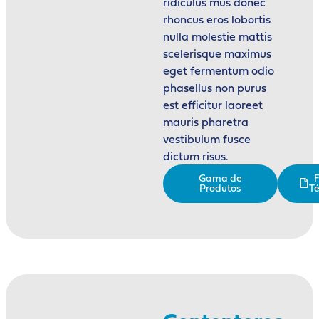
ridiculus mus donec
rhoncus eros lobortis
nulla molestie mattis
scelerisque maximus
eget fermentum odio
phasellus non purus
est efficitur laoreet
mauris pharetra
vestibulum fusce
dictum risus.
Gama de
F
Produtos
Té