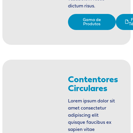
dictum risus.
Gama de
F
Produtos
Té
Contentores
Circulares
Lorem ipsum dolor sit
amet consectetur
adipiscing elit
quisque faucibus ex
sapien vitae