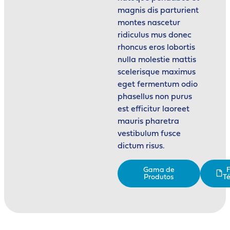
magnis dis parturient
montes nascetur
ridiculus mus donec
rhoncus eros lobortis
nulla molestie mattis
scelerisque maximus
eget fermentum odio
phasellus non purus
est efficitur laoreet
mauris pharetra
vestibulum fusce
dictum risus.
Gama de
F
Produtos
Té