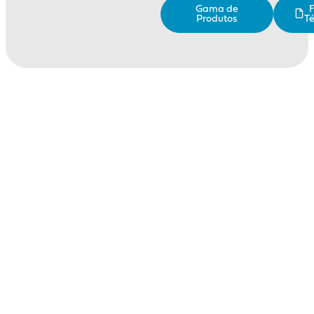
Gama de
F
Produtos
Té