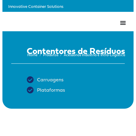
Innovative Container Solutions
Contentores de Resíduos
/
/
Home
Produtos
Acessórios Indústria e Intra-Logística
Carruagens
Plataformas