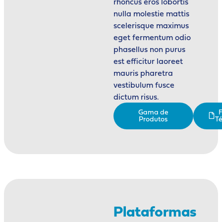
rhoncus eros lobortis
nulla molestie mattis
scelerisque maximus
eget fermentum odio
phasellus non purus
est efficitur laoreet
mauris pharetra
vestibulum fusce
dictum risus.
Gama de
F
Produtos
Té
Plataformas